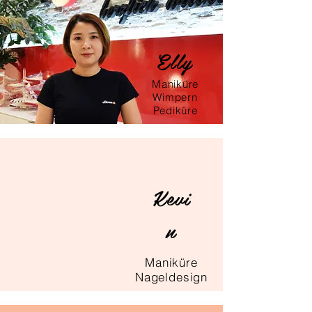
Elly
Maniküre
Wimpern
Pediküre
Kevi
n
Maniküre
Nageldesign