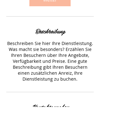
.
Beschreibung
Beschreiben Sie hier Ihre Dienstleistung.
Was macht sie besonders? Erzählen Sie
Ihren Besuchern über Ihre Angebote,
Verfügbarkeit und Preise. Eine gute
Beschreibung gibt Ihren Besuchern
einen zusätzlichen Anreiz, Ihre
Dienstleistung zu buchen.
Kontaktangaben
Viktoriastraße 3, Augsburg, Deutschland
0821 3195288
helionails@icloud.com