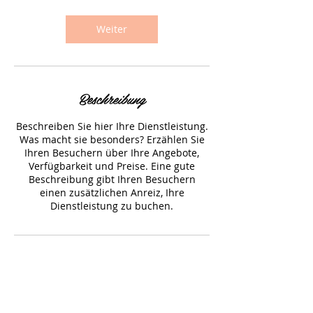
M
i
n
Weiter
.
Beschreibung
Beschreiben Sie hier Ihre Dienstleistung.
Was macht sie besonders? Erzählen Sie
Ihren Besuchern über Ihre Angebote,
Verfügbarkeit und Preise. Eine gute
Beschreibung gibt Ihren Besuchern
einen zusätzlichen Anreiz, Ihre
Dienstleistung zu buchen.
Kontaktangaben
Viktoriastraße 3, Augsburg, Deutschland
0821 3195288