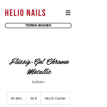
TERMIN BUCHEN
Flüssig-Gel Chrome
Metallic
Auffüllen
50
Euro
45 Min.
4
50 €
HELIO Center
5