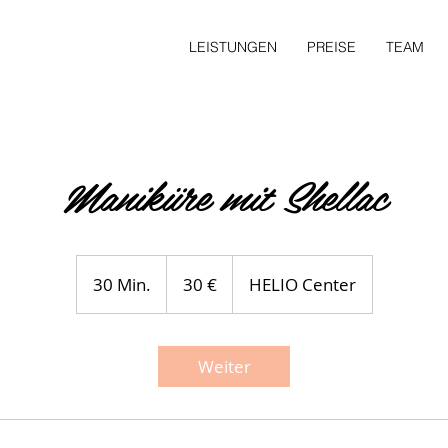
LEISTUNGEN
PREISE
TEAM
Maniküre mit Shellac
30
Euro
30 Min.
3
30 €
HELIO Center
0
M
i
Weiter
n
.